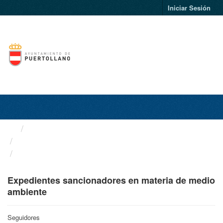
Ir
Iniciar Sesión
al
contenido
Toggl
naviga
Organizaciones
Ayuntamiento de Puertollano
Expedientes sancionadores...
Expedientes sancionadores en materia de medio
ambiente
Seguidores